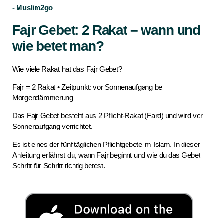
- Muslim2go
Fajr Gebet: 2 Rakat – wann und
wie betet man?
Wie viele Rakat hat das Fajr Gebet?
Fajr = 2 Rakat • Zeitpunkt: vor Sonnenaufgang bei
Morgendämmerung
Das Fajr Gebet besteht aus 2 Pflicht-Rakat (Fard) und wird vor
Sonnenaufgang verrichtet.
Es ist eines der fünf täglichen Pflichtgebete im Islam. In dieser
Anleitung erfährst du, wann Fajr beginnt und wie du das Gebet
Schritt für Schritt richtig betest.