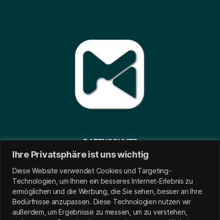
DATENSCHUTZ
Ihre Privatsphäre ist uns wichtig
IMPRESSUM
Diese Website verwendet Cookies und Targeting-
Technologien, um Ihnen ein besseres Internet-Erlebnis zu
ermöglichen und die Werbung, die Sie sehen, besser an Ihre
Bedürfnisse anzupassen.
Diese Technologien nutzen wir
außerdem, um Ergebnisse zu messen, um zu verstehen,