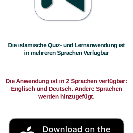
Die islamische Quiz- und Lernanwendung ist
in mehreren Sprachen Verfügbar
Die Anwendung ist in 2 Sprachen verfügbar:
Englisch und Deutsch. Andere Sprachen
werden hinzugefügt.